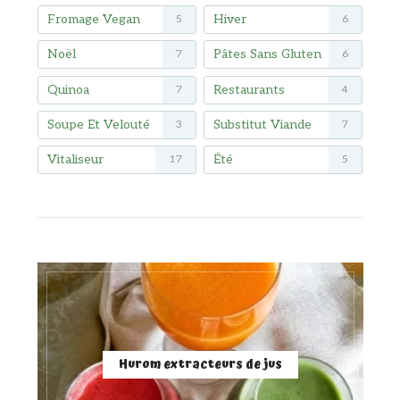
Fromage Vegan
Hiver
5
6
Noël
Pâtes Sans Gluten
7
6
Quinoa
Restaurants
7
4
Soupe Et Velouté
Substitut Viande
3
7
Vitaliseur
Été
17
5
Hurom extracteurs de jus