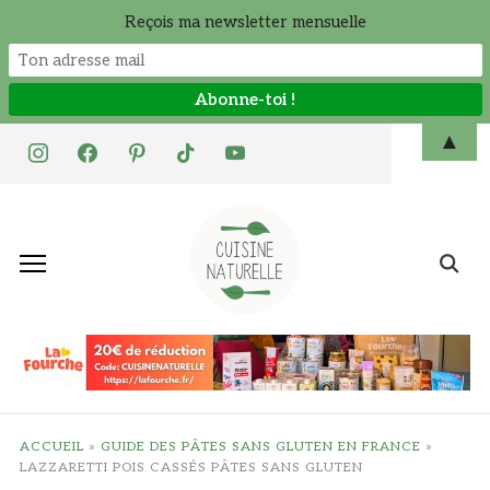
Reçois ma newsletter mensuelle
Skip
▲
instagram
facebook
pinterest
tiktok
youtube
to
content
Search
for:
ACCUEIL
»
GUIDE DES PÂTES SANS GLUTEN EN FRANCE
»
LAZZARETTI POIS CASSÉS PÂTES SANS GLUTEN