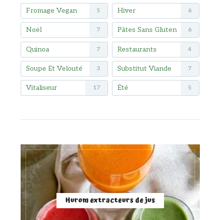
Fromage Vegan
Hiver
5
6
Noël
Pâtes Sans Gluten
7
6
Quinoa
Restaurants
7
4
Soupe Et Velouté
Substitut Viande
3
7
Vitaliseur
Été
17
5
Hurom extracteurs de jus