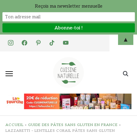
Reçois ma newsletter mensuelle
Skip
▲
instagram
facebook
pinterest
tiktok
youtube
to
content
Search
for:
ACCUEIL
»
GUIDE DES PÂTES SANS GLUTEN EN FRANCE
»
LAZZARETTI – LENTILLES CORAIL PÂTES SANS GLUTEN