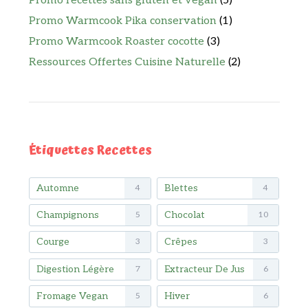
Promo recettes sans gluten et vegan
(5)
Promo Warmcook Pika conservation
(1)
Promo Warmcook Roaster cocotte
(3)
Ressources Offertes Cuisine Naturelle
(2)
Étiquettes Recettes
Automne
Blettes
4
4
Champignons
Chocolat
5
10
Courge
Crêpes
3
3
Digestion Légère
Extracteur De Jus
7
6
Fromage Vegan
Hiver
5
6