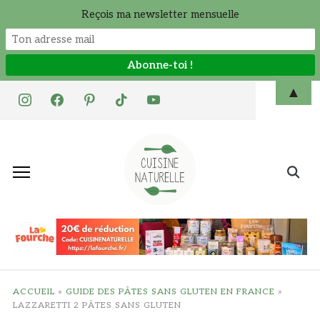
Reçois ma newsletter mensuelle
Skip
▲
instagram
facebook
pinterest
tiktok
youtube
to
content
Search
for:
ACCUEIL
»
GUIDE DES PÂTES SANS GLUTEN EN FRANCE
»
LAZZARETTI 2 PÂTES SANS GLUTEN