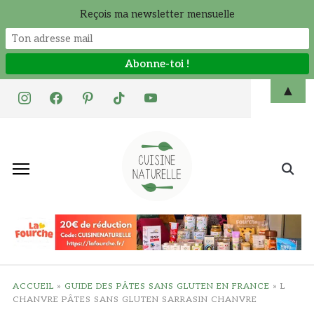
Reçois ma newsletter mensuelle
Skip
▲
instagram
facebook
pinterest
tiktok
youtube
to
content
Search
for:
ACCUEIL
»
GUIDE DES PÂTES SANS GLUTEN EN FRANCE
»
L
CHANVRE PÂTES SANS GLUTEN SARRASIN CHANVRE