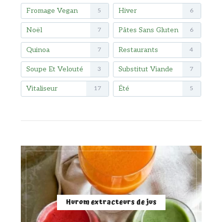
Fromage Vegan
Hiver
5
6
Noël
Pâtes Sans Gluten
7
6
Quinoa
Restaurants
7
4
Soupe Et Velouté
Substitut Viande
3
7
Vitaliseur
Été
17
5
Hurom extracteurs de jus