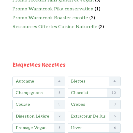
Promo recettes sans gluten et vegan
(5)
Promo Warmcook Pika conservation
(1)
Promo Warmcook Roaster cocotte
(3)
Ressources Offertes Cuisine Naturelle
(2)
Étiquettes Recettes
Automne
Blettes
4
4
Champignons
Chocolat
5
10
Courge
Crêpes
3
3
Digestion Légère
Extracteur De Jus
7
6
Fromage Vegan
Hiver
5
6