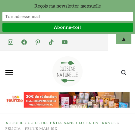
Reçois ma newsletter mensuelle
Skip
▲
instagram
facebook
pinterest
tiktok
youtube
to
content
Search
for:
ACCUEIL
»
GUIDE DES PÂTES SANS GLUTEN EN FRANCE
»
FÉLICIA – PENNE MAÏS RIZ