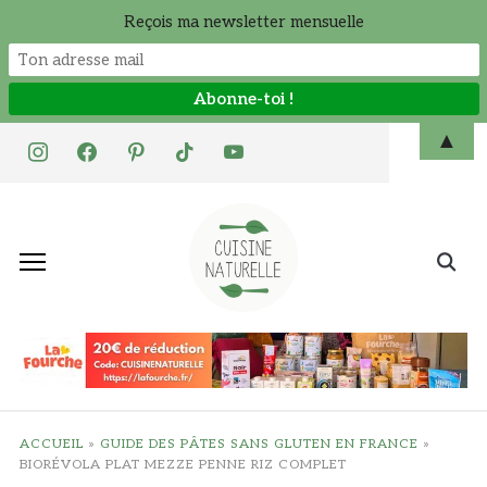
Reçois ma newsletter mensuelle
Skip
▲
instagram
facebook
pinterest
tiktok
youtube
to
content
Search
for:
ACCUEIL
»
GUIDE DES PÂTES SANS GLUTEN EN FRANCE
»
BIORÉVOLA PLAT MEZZE PENNE RIZ COMPLET