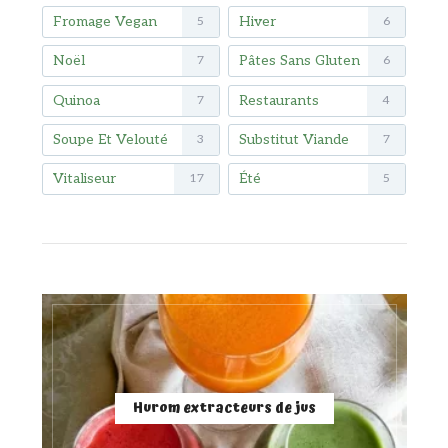
Fromage Vegan
Hiver
5
6
Noël
Pâtes Sans Gluten
7
6
Quinoa
Restaurants
7
4
Soupe Et Velouté
Substitut Viande
3
7
Vitaliseur
Été
17
5
Hurom extracteurs de jus