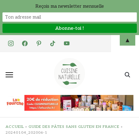
Reçois ma newsletter mensuelle
Skip
▲
instagram
facebook
pinterest
tiktok
youtube
to
content
Search
for:
ACCUEIL
»
GUIDE DES PÂTES SANS GLUTEN EN FRANCE
»
20240104_202006-1