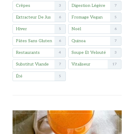
Crêpes
Digestion Légère
3
7
Extracteur De Jus
Fromage Vegan
6
5
Hiver
Noël
5
6
Pâtes Sans Gluten
Quinoa
6
7
Restaurants
Soupe Et Velouté
4
3
Substitut Viande
Vitaliseur
7
17
Été
5