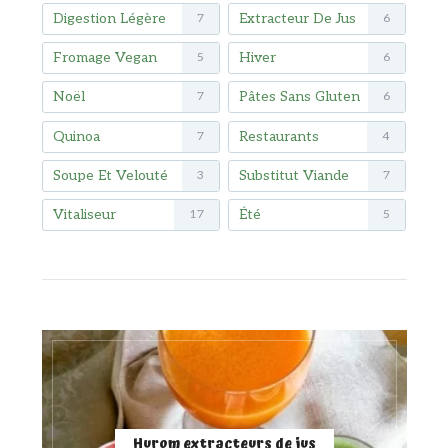
Digestion Légère
Extracteur De Jus
7
6
Fromage Vegan
Hiver
5
6
Noël
Pâtes Sans Gluten
7
6
Quinoa
Restaurants
7
4
Soupe Et Velouté
Substitut Viande
3
7
Vitaliseur
Été
17
5
Hurom extracteurs de jus