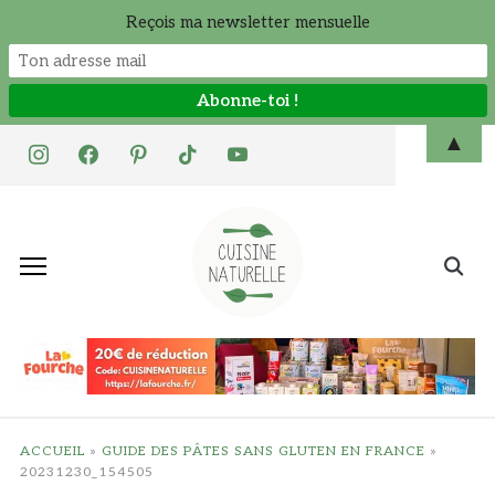
Reçois ma newsletter mensuelle
Skip
▲
instagram
facebook
pinterest
tiktok
youtube
to
content
Search
for:
ACCUEIL
»
GUIDE DES PÂTES SANS GLUTEN EN FRANCE
»
20231230_154505