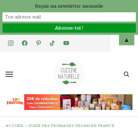
Reçois ma newsletter mensuelle
Skip
▲
instagram
facebook
pinterest
tiktok
youtube
to
content
Search
for:
ACCUEIL
»
GUIDE DES FROMAGES VEGAN EN FRANCE