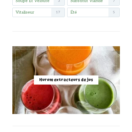
Soupe Et Velouté
Substitut Viande
3
7
Vitaliseur
Été
17
5
Hurom extracteurs de jus