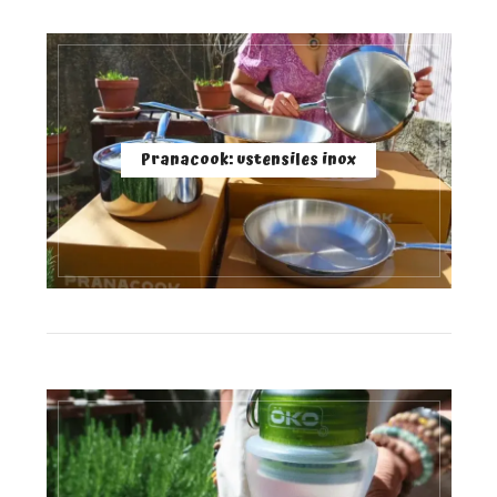
Pranacook: ustensiles inox