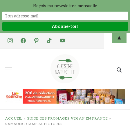
Reçois ma newsletter mensuelle
Skip
▲
instagram
facebook
pinterest
tiktok
youtube
to
content
Search
for:
ACCUEIL
»
GUIDE DES FROMAGES VEGAN EN FRANCE
»
SAMSUNG CAMERA PICTURES