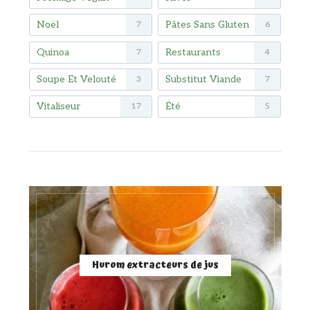
Noël
Pâtes Sans Gluten
7
6
Quinoa
Restaurants
7
4
Soupe Et Velouté
Substitut Viande
3
7
Vitaliseur
Été
17
5
Hurom extracteurs de jus