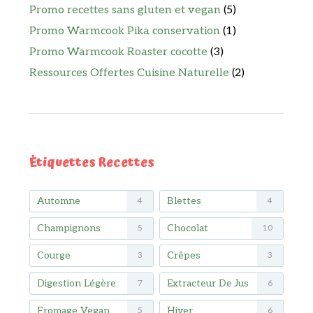
Promo recettes sans gluten et vegan
(5)
Promo Warmcook Pika conservation
(1)
Promo Warmcook Roaster cocotte
(3)
Ressources Offertes Cuisine Naturelle
(2)
Étiquettes Recettes
Automne
Blettes
4
4
Champignons
Chocolat
5
10
Courge
Crêpes
3
3
Digestion Légère
Extracteur De Jus
7
6
Fromage Vegan
Hiver
5
6