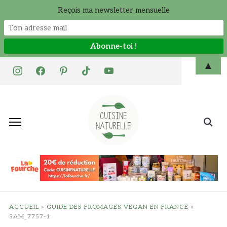
Reçois ma newsletter mensuelle
Skip
▲
instagram
facebook
pinterest
tiktok
youtube
to
content
Search
for:
ACCUEIL
»
GUIDE DES FROMAGES VEGAN EN FRANCE
»
SAM_7757-1