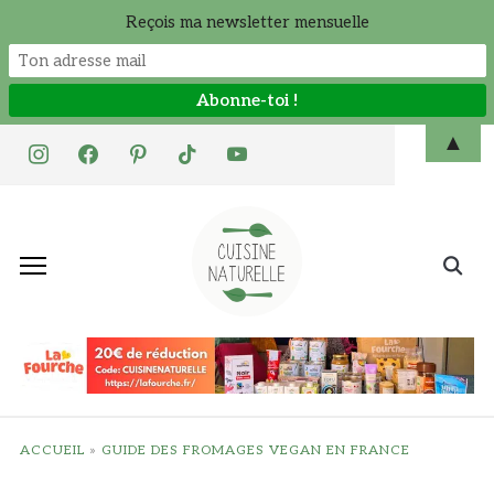
Reçois ma newsletter mensuelle
Skip
▲
instagram
facebook
pinterest
tiktok
youtube
to
content
Search
for:
ACCUEIL
»
GUIDE DES FROMAGES VEGAN EN FRANCE