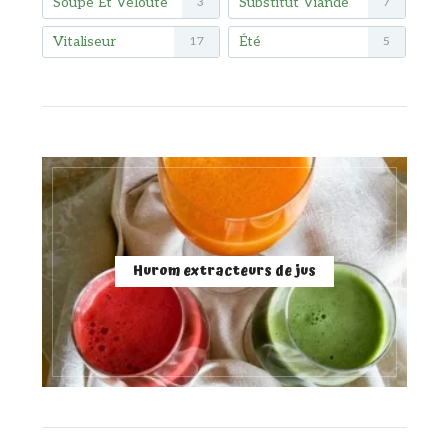
Soupe Et Velouté
Substitut Viande
3
7
Vitaliseur
Été
17
5
Hurom extracteurs de jus