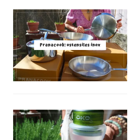
Pranacook: ustensiles inox