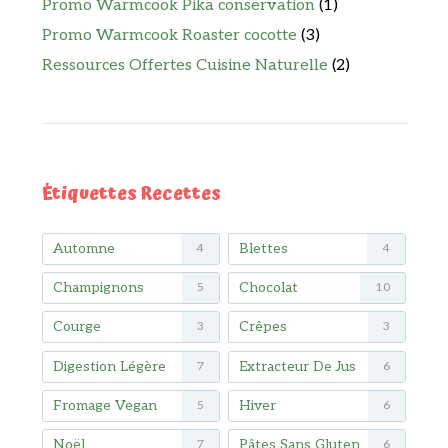
Promo Warmcook Pika conservation
(1)
Promo Warmcook Roaster cocotte
(3)
Ressources Offertes Cuisine Naturelle
(2)
Étiquettes Recettes
Automne
Blettes
4
4
Champignons
Chocolat
5
10
Courge
Crêpes
3
3
Digestion Légère
Extracteur De Jus
7
6
Fromage Vegan
Hiver
5
6
Noël
Pâtes Sans Gluten
7
6