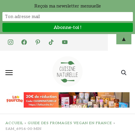
Reçois ma newsletter mensuelle
Skip
▲
instagram
facebook
pinterest
tiktok
youtube
to
content
Search
for:
ACCUEIL
»
GUIDE DES FROMAGES VEGAN EN FRANCE
»
SAM_6956-00-MIN