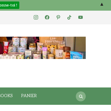
▲
instagram
facebook
pinterest
tiktok
youtube
Search
BOOKS
PANIER
for: