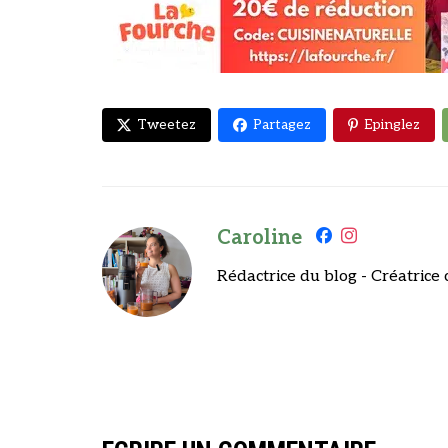
Tweetez
Partagez
Epinglez
Caroline
Rédactrice du blog - Créatrice 