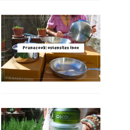
Pranacook: ustensiles inox