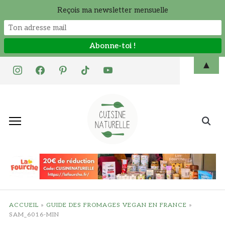
Reçois ma newsletter mensuelle
Skip
▲
instagram
facebook
pinterest
tiktok
youtube
to
content
Search
for:
ACCUEIL
»
GUIDE DES FROMAGES VEGAN EN FRANCE
»
SAM_6016-MIN