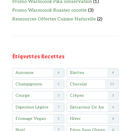
Promo Warmcook Pika conservation
(1)
Promo Warmcook Roaster cocotte
(3)
Ressources Offertes Cuisine Naturelle
(2)
Étiquettes Recettes
Automne
Blettes
4
4
Champignons
Chocolat
5
10
Courge
Crêpes
3
3
Digestion Légère
Extracteur De Jus
7
6
Fromage Vegan
Hiver
5
6
Noël
Pâtes Sans Gluten
7
6