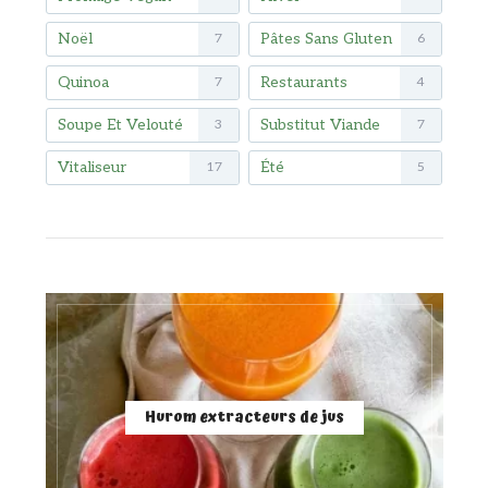
Noël
Pâtes Sans Gluten
7
6
Quinoa
Restaurants
7
4
Soupe Et Velouté
Substitut Viande
3
7
Vitaliseur
Été
17
5
Hurom extracteurs de jus