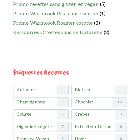
Promo recettes sans gluten et vegan
(5)
Promo Warmcook Pika conservation
(1)
Promo Warmcook Roaster cocotte
(3)
Ressources Offertes Cuisine Naturelle
(2)
Étiquettes Recettes
Automne
Blettes
4
4
Champignons
Chocolat
5
10
Courge
Crêpes
3
3
Digestion Légère
Extracteur De Jus
7
6
Fromage Vegan
Hiver
5
6