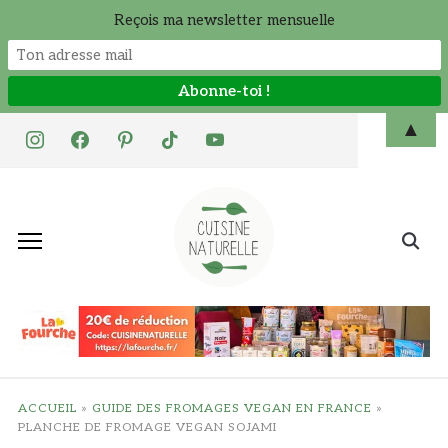
Reçois ma newsletter mensuelle
Skip
▲
instagram
facebook
pinterest
tiktok
youtube
to
content
Search
for:
ACCUEIL
»
GUIDE DES FROMAGES VEGAN EN FRANCE
»
PLANCHE DE FROMAGE VEGAN SOJAMI