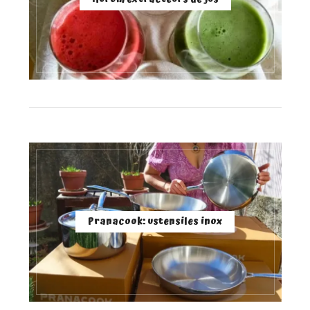
Pranacook: ustensiles inox