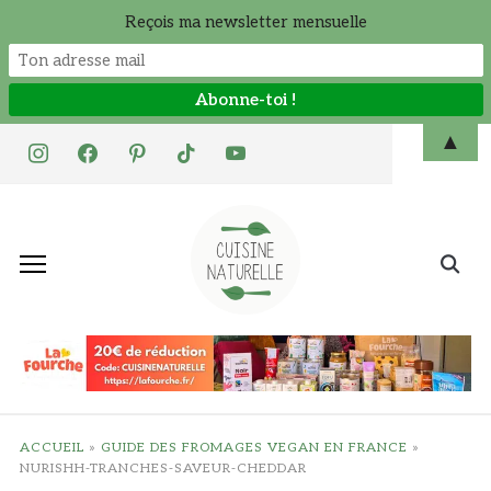
Reçois ma newsletter mensuelle
Skip
▲
instagram
facebook
pinterest
tiktok
youtube
to
content
Search
for:
ACCUEIL
»
GUIDE DES FROMAGES VEGAN EN FRANCE
»
NURISHH-TRANCHES-SAVEUR-CHEDDAR