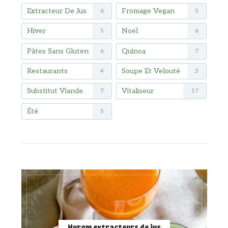
Extracteur De Jus
Fromage Vegan
6
5
Hiver
Noël
5
6
Pâtes Sans Gluten
Quinoa
6
7
Restaurants
Soupe Et Velouté
4
3
Substitut Viande
Vitaliseur
7
17
Été
5
Hurom extracteurs de jus