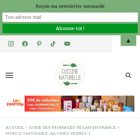
Reçois ma newsletter mensuelle
Skip
▲
instagram
facebook
pinterest
tiktok
youtube
to
content
Search
for:
ACCUEIL
»
GUIDE DES FROMAGES VEGAN EN FRANCE
»
MORICE-TARTINABLE-AIL-FINES-HERBES-1