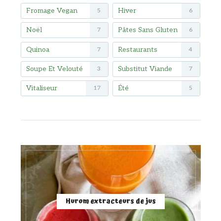
Fromage Vegan
Hiver
5
6
Noël
Pâtes Sans Gluten
7
6
Quinoa
Restaurants
7
4
Soupe Et Velouté
Substitut Viande
3
7
Vitaliseur
Été
17
5
Hurom extracteurs de jus