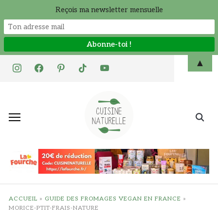
Reçois ma newsletter mensuelle
Skip
▲
instagram
facebook
pinterest
tiktok
youtube
to
content
Search
for:
ACCUEIL
»
GUIDE DES FROMAGES VEGAN EN FRANCE
»
MORICE-PTIT-FRAIS-NATURE