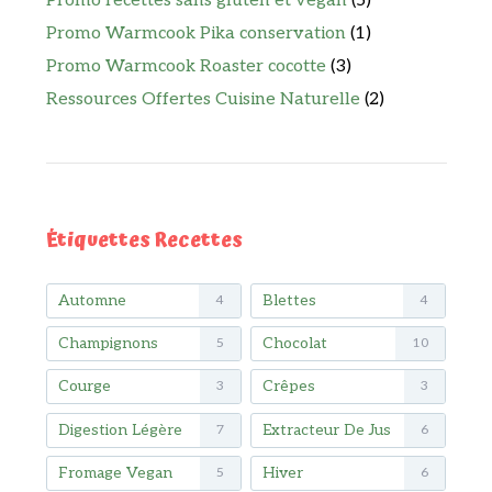
Promo recettes sans gluten et vegan
(5)
Promo Warmcook Pika conservation
(1)
Promo Warmcook Roaster cocotte
(3)
Ressources Offertes Cuisine Naturelle
(2)
Étiquettes Recettes
Automne
Blettes
4
4
Champignons
Chocolat
5
10
Courge
Crêpes
3
3
Digestion Légère
Extracteur De Jus
7
6
Fromage Vegan
Hiver
5
6