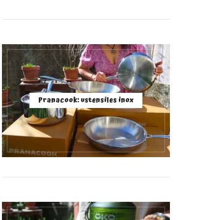
Pranacook: ustensiles inox