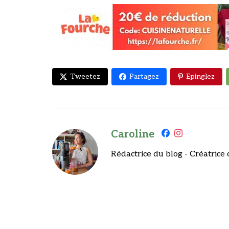
Tweetez
Partagez
Epinglez
Caroline
Rédactrice du blog - Créatrice 