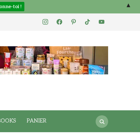
▲
instagram
facebook
pinterest
tiktok
youtube
Search
BOOKS
PANIER
for: