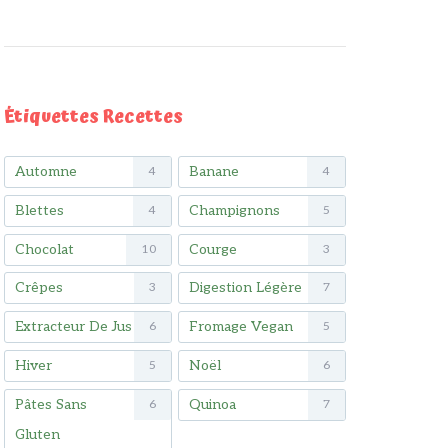
Étiquettes Recettes
Automne
Banane
4
4
Blettes
Champignons
4
5
Chocolat
Courge
10
3
Crêpes
Digestion Légère
3
7
Extracteur De Jus
Fromage Vegan
6
5
Hiver
Noël
5
6
Pâtes Sans
Quinoa
6
7
Gluten