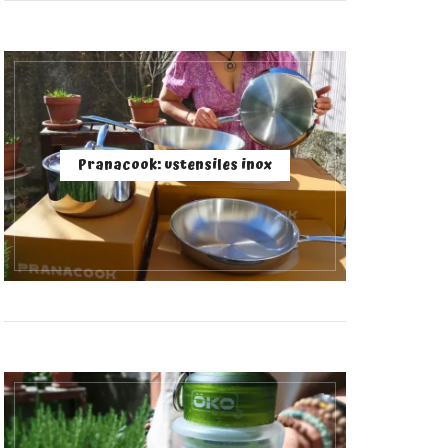
Pranacook: ustensiles inox