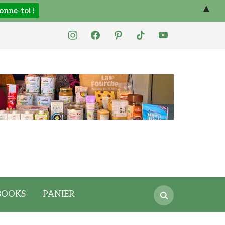
▲
instagram
facebook
pinterest
tiktok
youtube
Search
BOOKS
PANIER
for: