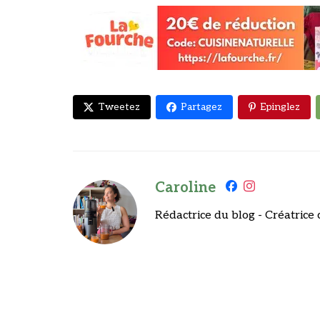
Tweetez
Partagez
Epinglez
Caroline
Rédactrice du blog - Créatrice 