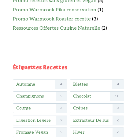
Promo recettes sans gluten et vegan
(5)
Promo Warmcook Pika conservation
(1)
Promo Warmcook Roaster cocotte
(3)
Ressources Offertes Cuisine Naturelle
(2)
Étiquettes Recettes
Automne
Blettes
4
4
Champignons
Chocolat
5
10
Courge
Crêpes
3
3
Digestion Légère
Extracteur De Jus
7
6
Fromage Vegan
Hiver
5
6