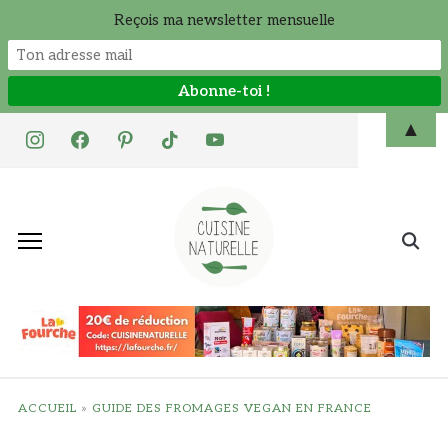
Reçois ma newsletter mensuelle
Skip
▲
instagram
facebook
pinterest
tiktok
youtube
to
content
Search
for:
ACCUEIL
»
GUIDE DES FROMAGES VEGAN EN FRANCE