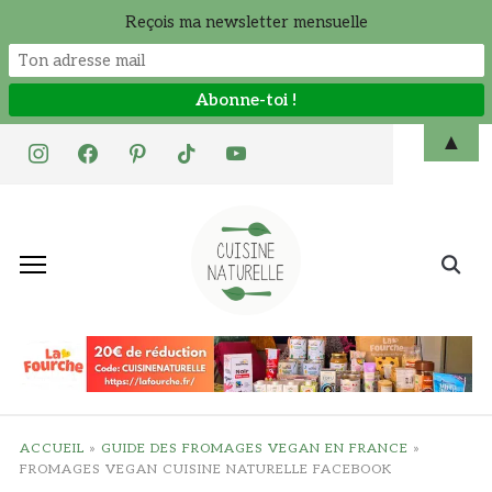
Reçois ma newsletter mensuelle
Skip
▲
instagram
facebook
pinterest
tiktok
youtube
to
content
Search
for:
ACCUEIL
»
GUIDE DES FROMAGES VEGAN EN FRANCE
»
FROMAGES VEGAN CUISINE NATURELLE FACEBOOK