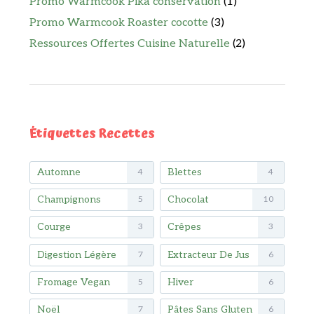
Promo Warmcook Pika conservation
(1)
Promo Warmcook Roaster cocotte
(3)
Ressources Offertes Cuisine Naturelle
(2)
Étiquettes Recettes
Automne
Blettes
4
4
Champignons
Chocolat
5
10
Courge
Crêpes
3
3
Digestion Légère
Extracteur De Jus
7
6
Fromage Vegan
Hiver
5
6
Noël
Pâtes Sans Gluten
7
6