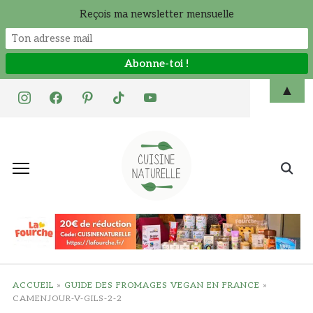
Reçois ma newsletter mensuelle
Skip
▲
instagram
facebook
pinterest
tiktok
youtube
to
content
Search
for:
ACCUEIL
»
GUIDE DES FROMAGES VEGAN EN FRANCE
»
CAMENJOUR-V-GILS-2-2