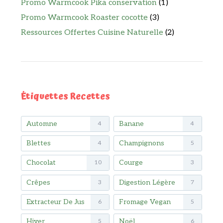
Promo Warmcook Pika conservation
(1)
Promo Warmcook Roaster cocotte
(3)
Ressources Offertes Cuisine Naturelle
(2)
Étiquettes Recettes
Automne
Banane
4
4
Blettes
Champignons
4
5
Chocolat
Courge
10
3
Crêpes
Digestion Légère
3
7
Extracteur De Jus
Fromage Vegan
6
5
Hiver
Noël
5
6