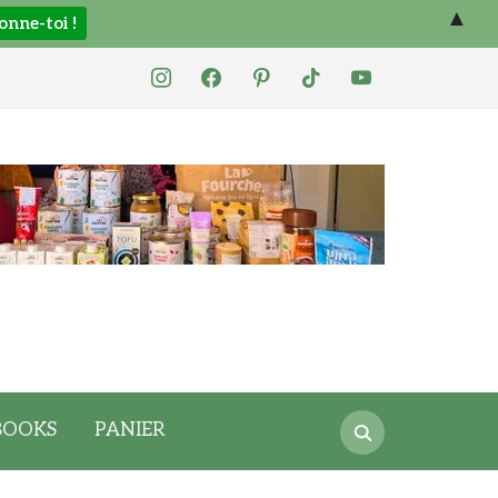
▲
instagram
facebook
pinterest
tiktok
youtube
Search
BOOKS
PANIER
for: