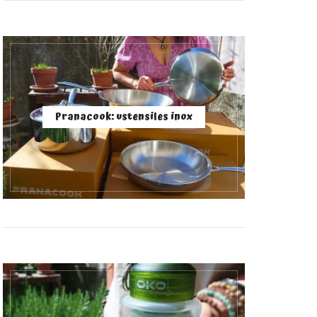
Pranacook: ustensiles inox