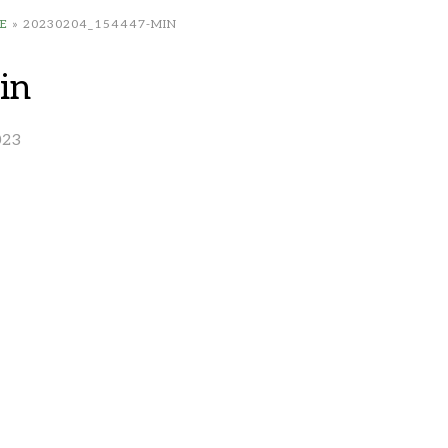
E
»
20230204_154447-MIN
in
023