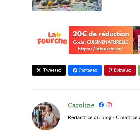
Tweetez
Partagez
Epinglez
Caroline
Rédactrice du blog - Créatrice 