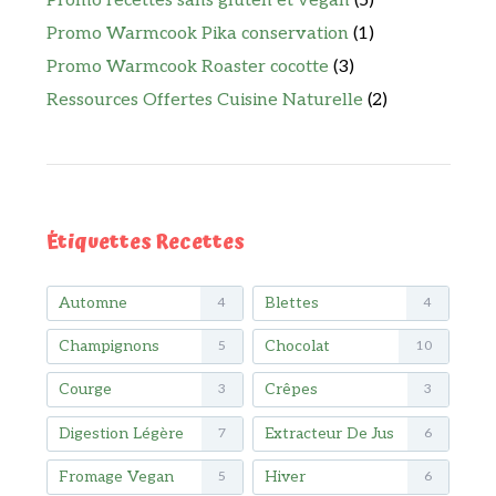
Promo recettes sans gluten et vegan
(5)
Promo Warmcook Pika conservation
(1)
Promo Warmcook Roaster cocotte
(3)
Ressources Offertes Cuisine Naturelle
(2)
Étiquettes Recettes
Automne
Blettes
4
4
Champignons
Chocolat
5
10
Courge
Crêpes
3
3
Digestion Légère
Extracteur De Jus
7
6
Fromage Vegan
Hiver
5
6