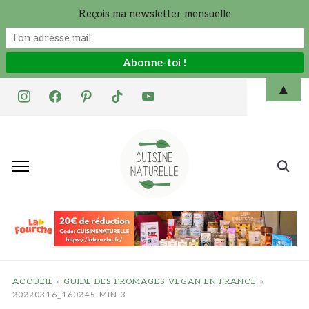
Reçois ma newsletter mensuelle
Skip
▲
instagram
facebook
pinterest
tiktok
youtube
to
content
Search
for:
ACCUEIL
»
GUIDE DES FROMAGES VEGAN EN FRANCE
»
20220316_160245-MIN-3