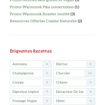
Promo recettes sans gluten et vegan
(5)
Promo Warmcook Pika conservation
(1)
Promo Warmcook Roaster cocotte
(3)
Ressources Offertes Cuisine Naturelle
(2)
Étiquettes Recettes
Automne
Blettes
4
4
Champignons
Chocolat
5
10
Courge
Crêpes
3
3
Digestion Légère
Extracteur De Jus
7
6
Fromage Vegan
Hiver
5
6