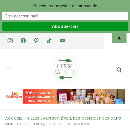
Reçois ma newsletter mensuelle
Skip
▲
instagram
facebook
pinterest
tiktok
youtube
to
content
Search
for:
ACCUEIL
»
GILLES LARTIGOT: ÉVEIL DES CONSCIENCES DANS
UNE SOCIÉTÉ TOXIQUE
»
4-GILLES LARTIGOT