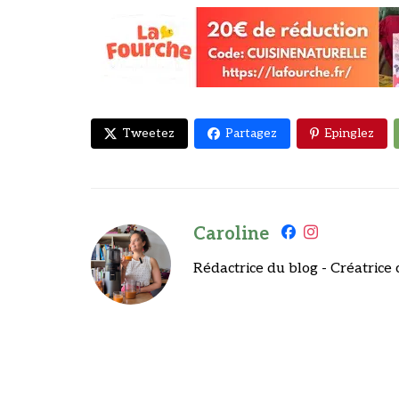
Tweetez
Partagez
Epinglez
Caroline
Rédactrice du blog - Créatrice 