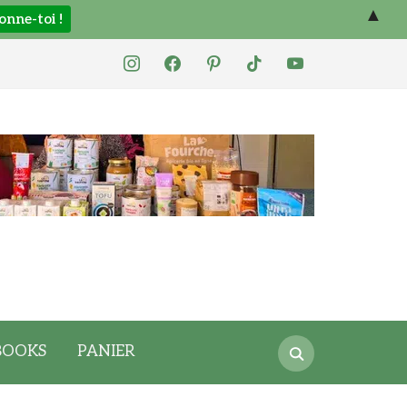
▲
instagram
facebook
pinterest
tiktok
youtube
Search
BOOKS
PANIER
for: