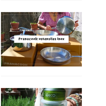
Pranacook: ustensiles inox