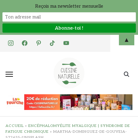
Reçois ma newsletter mensuelle
Skip
▲
instagram
facebook
pinterest
tiktok
youtube
to
content
Search
for:
ACCUEIL
»
ENCÉPHALOMYÉLITE MYALGIQUE | SYNDROME DE
FATIGUE CHRONIQUE
»
MARTHA-DOMINGUEZ-DE-GOUVEIA-
572635-UNSPLASH