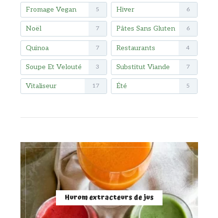
Fromage Vegan
Hiver
5
6
Noël
Pâtes Sans Gluten
7
6
Quinoa
Restaurants
7
4
Soupe Et Velouté
Substitut Viande
3
7
Vitaliseur
Été
17
5
Hurom extracteurs de jus