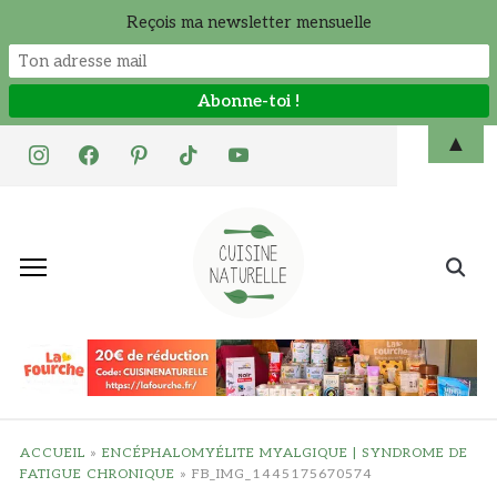
Reçois ma newsletter mensuelle
Skip
▲
instagram
facebook
pinterest
tiktok
youtube
to
content
Search
for:
ACCUEIL
»
ENCÉPHALOMYÉLITE MYALGIQUE | SYNDROME DE
FATIGUE CHRONIQUE
»
FB_IMG_1445175670574