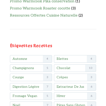
Promo Warmcook Pika conservation
(1)
Promo Warmcook Roaster cocotte
(3)
Ressources Offertes Cuisine Naturelle
(2)
Étiquettes Recettes
Automne
Blettes
4
4
Champignons
Chocolat
5
10
Courge
Crêpes
3
3
Digestion Légère
Extracteur De Jus
7
6
Fromage Vegan
Hiver
5
6
Noël
Pâtes Sans Gluten
7
6