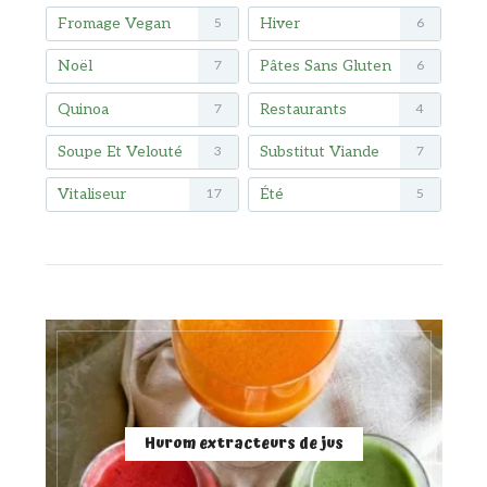
Fromage Vegan
Hiver
5
6
Noël
Pâtes Sans Gluten
7
6
Quinoa
Restaurants
7
4
Soupe Et Velouté
Substitut Viande
3
7
Vitaliseur
Été
17
5
Hurom extracteurs de jus