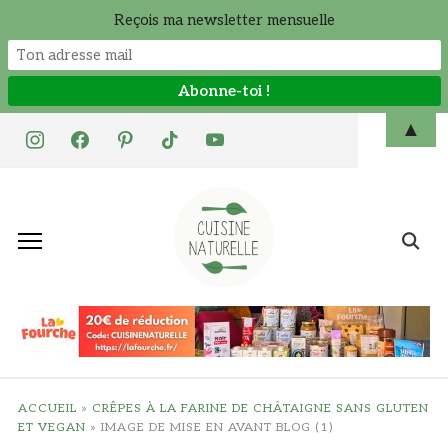
Reçois ma newsletter mensuelle
Skip
▲
instagram
facebook
pinterest
tiktok
youtube
to
content
Search
for:
ACCUEIL
»
CRÊPES À LA FARINE DE CHÂTAIGNE SANS GLUTEN
ET VEGAN
»
IMAGE DE MISE EN AVANT BLOG (1)