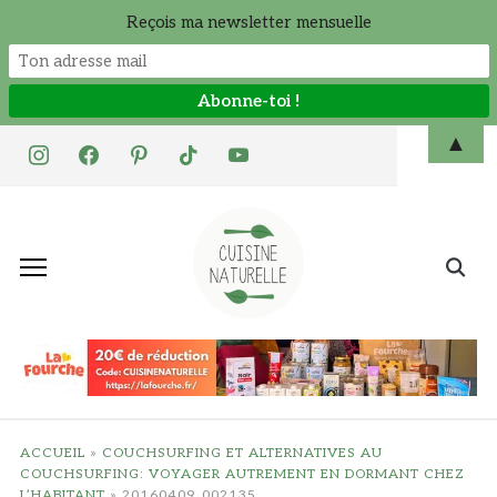
Reçois ma newsletter mensuelle
Skip
▲
instagram
facebook
pinterest
tiktok
youtube
to
content
Search
for:
ACCUEIL
»
COUCHSURFING ET ALTERNATIVES AU
COUCHSURFING: VOYAGER AUTREMENT EN DORMANT CHEZ
L’HABITANT
»
20160409_002135