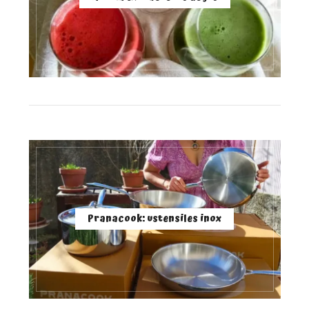
Pranacook: ustensiles inox