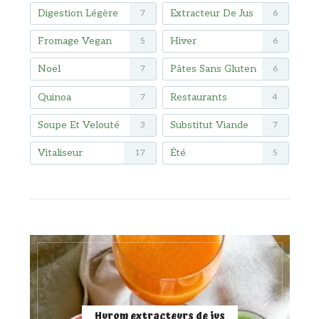
Digestion Légère
Extracteur De Jus
7
6
Fromage Vegan
Hiver
5
6
Noël
Pâtes Sans Gluten
7
6
Quinoa
Restaurants
7
4
Soupe Et Velouté
Substitut Viande
3
7
Vitaliseur
Été
17
5
Hurom extracteurs de jus