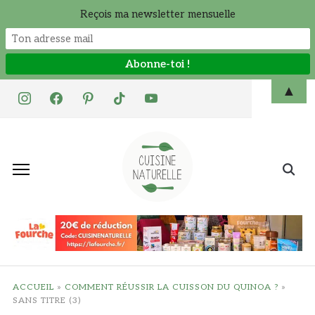
Reçois ma newsletter mensuelle
Skip
▲
instagram
facebook
pinterest
tiktok
youtube
to
content
Search
for:
ACCUEIL
»
COMMENT RÉUSSIR LA CUISSON DU QUINOA ?
»
SANS TITRE (3)