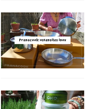
Pranacook: ustensiles inox