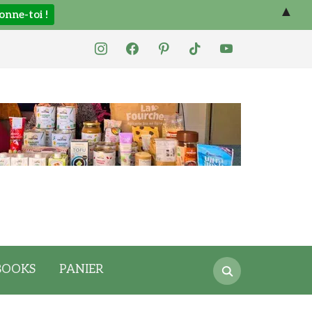
▲
instagram
facebook
pinterest
tiktok
youtube
Search
BOOKS
PANIER
for: