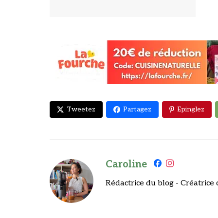
Tweetez
Partagez
Epinglez
Caroline
Rédactrice du blog - Créatrice 