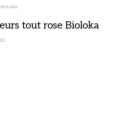
 BIOLOKA
urs tout rose Bioloka
25