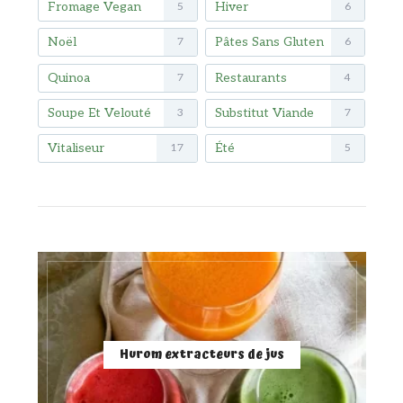
Fromage Vegan
Hiver
5
6
Noël
Pâtes Sans Gluten
7
6
Quinoa
Restaurants
7
4
Soupe Et Velouté
Substitut Viande
3
7
Vitaliseur
Été
17
5
Hurom extracteurs de jus