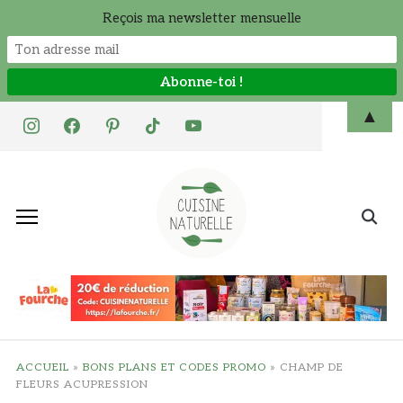
Reçois ma newsletter mensuelle
Skip
▲
instagram
facebook
pinterest
tiktok
youtube
to
content
Search
for:
ACCUEIL
»
BONS PLANS ET CODES PROMO
»
CHAMP DE
FLEURS ACUPRESSION