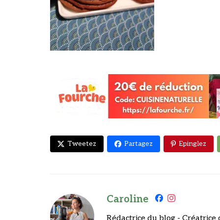
Tweetez
Partagez
Epinglez
Caroline
Rédactrice du blog - Créatrice 