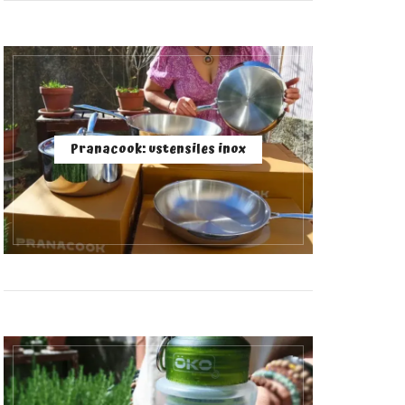
Pranacook: ustensiles inox