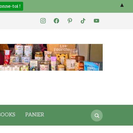
▲
instagram
facebook
pinterest
tiktok
youtube
Search
BOOKS
PANIER
for: