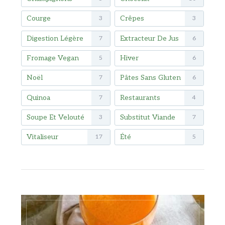
Courge
Crêpes
3
3
Digestion Légère
Extracteur De Jus
7
6
Fromage Vegan
Hiver
5
6
Noël
Pâtes Sans Gluten
7
6
Quinoa
Restaurants
7
4
Soupe Et Velouté
Substitut Viande
3
7
Vitaliseur
Été
17
5