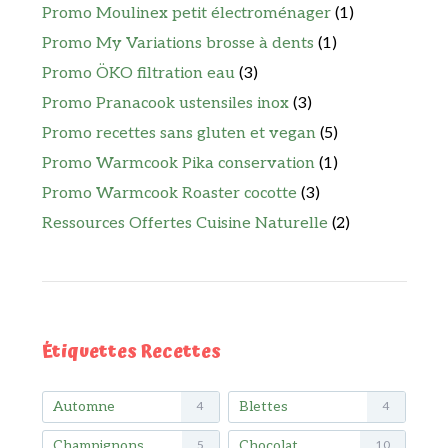
Promo Moulinex petit électroménager
(1)
Promo My Variations brosse à dents
(1)
Promo ÖKO filtration eau
(3)
Promo Pranacook ustensiles inox
(3)
Promo recettes sans gluten et vegan
(5)
Promo Warmcook Pika conservation
(1)
Promo Warmcook Roaster cocotte
(3)
Ressources Offertes Cuisine Naturelle
(2)
Étiquettes Recettes
Automne
Blettes
4
4
Champignons
Chocolat
5
10