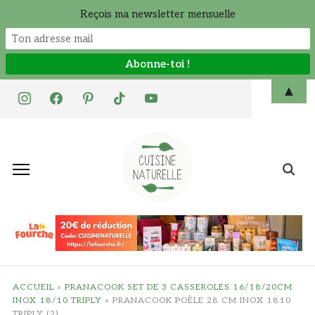
Reçois ma newsletter mensuelle
Skip
▲
instagram
facebook
pinterest
tiktok
youtube
to
content
Search
for:
ACCUEIL
»
PRANACOOK SET DE 3 CASSEROLES 16/18/20CM
INOX 18/10 TRIPLY
»
PRANACOOK POÊLE 28 CM INOX 1810
TRIPLY (2)