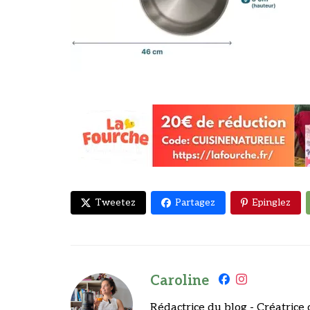
Tweetez
Partagez
Epinglez
Caroline
Rédactrice du blog - Créatrice 