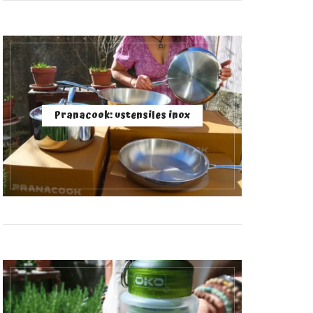
Pranacook: ustensiles inox