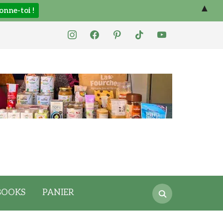
▲
instagram
facebook
pinterest
tiktok
youtube
Search
BOOKS
PANIER
for: