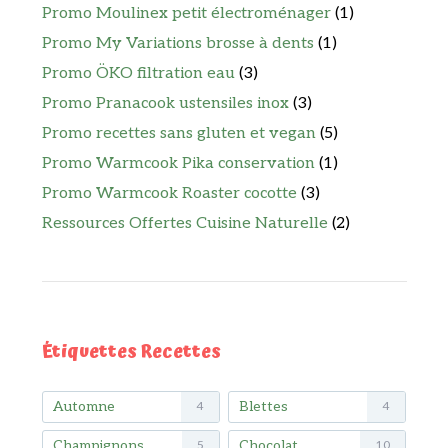
Promo Moulinex petit électroménager
(1)
Promo My Variations brosse à dents
(1)
Promo ÖKO filtration eau
(3)
Promo Pranacook ustensiles inox
(3)
Promo recettes sans gluten et vegan
(5)
Promo Warmcook Pika conservation
(1)
Promo Warmcook Roaster cocotte
(3)
Ressources Offertes Cuisine Naturelle
(2)
Étiquettes Recettes
Automne
Blettes
4
4
Champignons
Chocolat
5
10