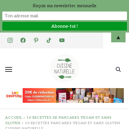
Reçois ma newsletter mensuelle
Skip
▲
instagram
facebook
pinterest
tiktok
youtube
to
content
Search
for:
ACCUEIL
»
10 RECETTES DE PANCAKES VEGAN ET SANS
GLUTEN
»
10 RECETTES PANCAKES VEGAN ET SANS GLUTEN
CUISINE NATURELLE