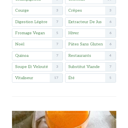
Courge
Crêpes
3
3
Digestion Légère
Extracteur De Jus
7
6
Fromage Vegan
Hiver
5
6
Noël
Pâtes Sans Gluten
7
6
Quinoa
Restaurants
7
4
Soupe Et Velouté
Substitut Viande
3
7
Vitaliseur
Été
17
5