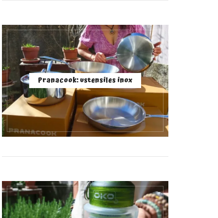
Pranacook: ustensiles inox