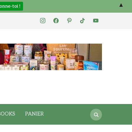
▲
instagram
facebook
pinterest
tiktok
youtube
Search
BOOKS
PANIER
for: