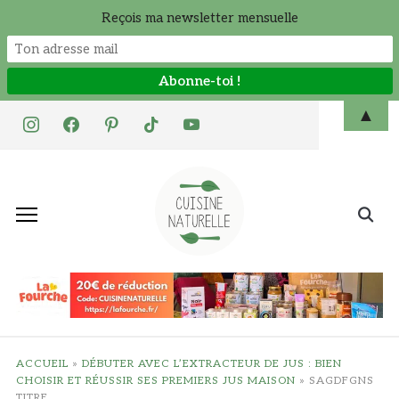
Reçois ma newsletter mensuelle
Skip
▲
instagram
facebook
pinterest
tiktok
youtube
to
content
Search
for:
ACCUEIL
»
DÉBUTER AVEC L’EXTRACTEUR DE JUS : BIEN
CHOISIR ET RÉUSSIR SES PREMIERS JUS MAISON
»
SAGDFGNS
TITRE