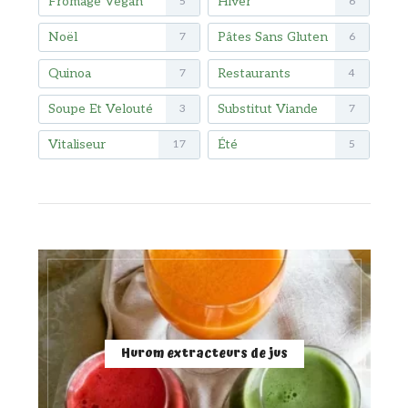
Fromage Vegan
Hiver
5
6
Noël
Pâtes Sans Gluten
7
6
Quinoa
Restaurants
7
4
Soupe Et Velouté
Substitut Viande
3
7
Vitaliseur
Été
17
5
Hurom extracteurs de jus