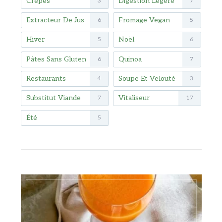
Crêpes
Digestion Légère
3
7
Extracteur De Jus
Fromage Vegan
6
5
Hiver
Noël
5
6
Pâtes Sans Gluten
Quinoa
6
7
Restaurants
Soupe Et Velouté
4
3
Substitut Viande
Vitaliseur
7
17
Été
5