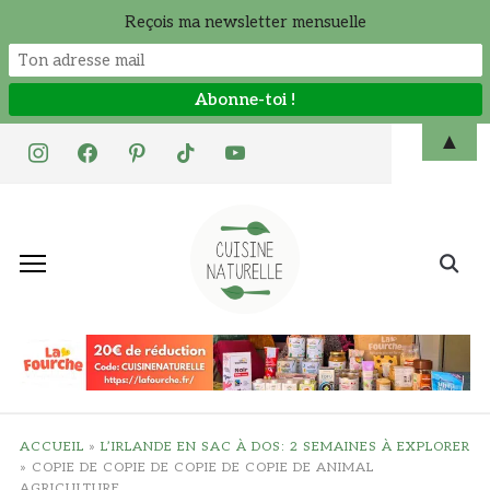
Reçois ma newsletter mensuelle
Skip
▲
instagram
facebook
pinterest
tiktok
youtube
to
content
Search
for:
ACCUEIL
»
L’IRLANDE EN SAC À DOS: 2 SEMAINES À EXPLORER
»
COPIE DE COPIE DE COPIE DE COPIE DE ANIMAL
AGRICULTURE