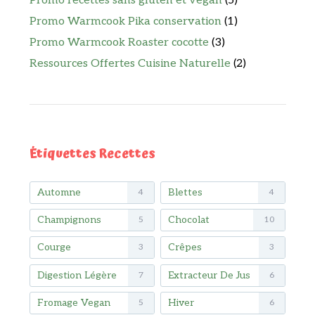
Promo recettes sans gluten et vegan
(5)
Promo Warmcook Pika conservation
(1)
Promo Warmcook Roaster cocotte
(3)
Ressources Offertes Cuisine Naturelle
(2)
Étiquettes Recettes
Automne
Blettes
4
4
Champignons
Chocolat
5
10
Courge
Crêpes
3
3
Digestion Légère
Extracteur De Jus
7
6
Fromage Vegan
Hiver
5
6