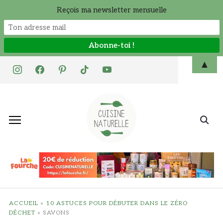
Reçois ma newsletter mensuelle
Skip
▲
instagram
facebook
pinterest
tiktok
youtube
to
content
Search
for:
ACCUEIL
»
10 ASTUCES POUR DÉBUTER DANS LE ZÉRO
DÉCHET
»
SAVONS