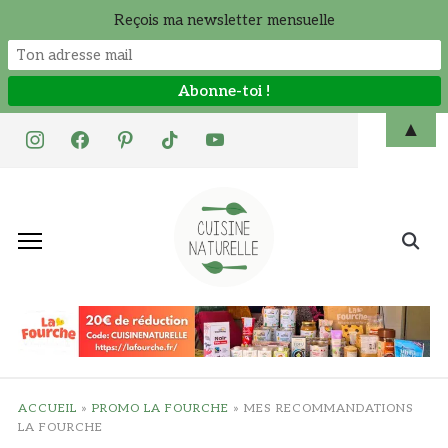
Reçois ma newsletter mensuelle
Skip
▲
instagram
facebook
pinterest
tiktok
youtube
to
content
Search
for:
ACCUEIL
»
PROMO LA FOURCHE
»
MES RECOMMANDATIONS
LA FOURCHE