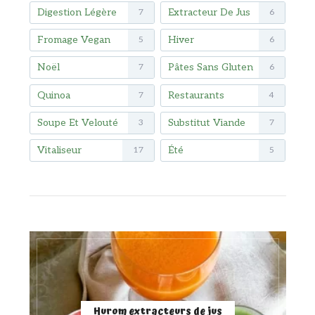
Digestion Légère
Extracteur De Jus
7
6
Fromage Vegan
Hiver
5
6
Noël
Pâtes Sans Gluten
7
6
Quinoa
Restaurants
7
4
Soupe Et Velouté
Substitut Viande
3
7
Vitaliseur
Été
17
5
Hurom extracteurs de jus