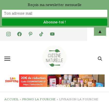
Reçois ma newsletter mensuelle
Skip
▲
instagram
facebook
pinterest
tiktok
youtube
to
content
Search
for:
ACCUEIL
»
PROMO LA FOURCHE
»
LIVRAISON LA FOURCHE