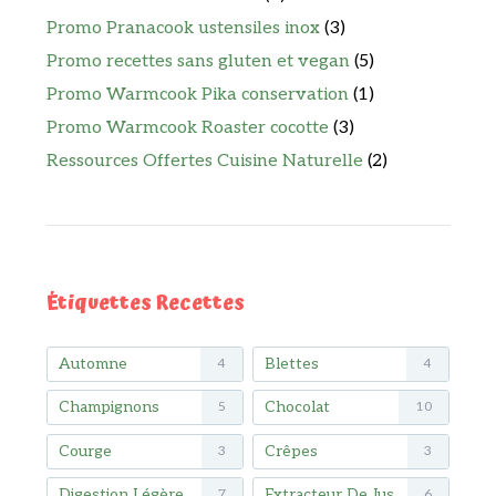
Promo Pranacook ustensiles inox
(3)
Promo recettes sans gluten et vegan
(5)
Promo Warmcook Pika conservation
(1)
Promo Warmcook Roaster cocotte
(3)
Ressources Offertes Cuisine Naturelle
(2)
Étiquettes Recettes
Automne
Blettes
4
4
Champignons
Chocolat
5
10
Courge
Crêpes
3
3
Digestion Légère
Extracteur De Jus
7
6