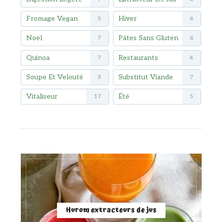
Fromage Vegan
Hiver
5
6
Noël
Pâtes Sans Gluten
7
6
Quinoa
Restaurants
7
4
Soupe Et Velouté
Substitut Viande
3
7
Vitaliseur
Été
17
5
Hurom extracteurs de jus