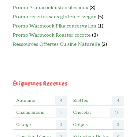
Promo Pranacook ustensiles inox
(3)
Promo recettes sans gluten et vegan
(5)
Promo Warmcook Pika conservation
(1)
Promo Warmcook Roaster cocotte
(3)
Ressources Offertes Cuisine Naturelle
(2)
Étiquettes Recettes
Automne
Blettes
4
4
Champignons
Chocolat
5
10
Courge
Crêpes
3
3
Digestion Légère
Extracteur De Jus
7
6