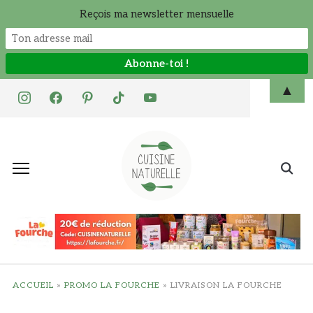
Reçois ma newsletter mensuelle
Skip
▲
instagram
facebook
pinterest
tiktok
youtube
to
content
Search
for:
ACCUEIL
»
PROMO LA FOURCHE
»
LIVRAISON LA FOURCHE