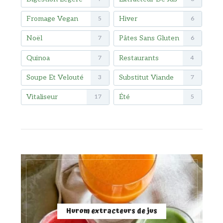
Fromage Vegan
Hiver
5
6
Noël
Pâtes Sans Gluten
7
6
Quinoa
Restaurants
7
4
Soupe Et Velouté
Substitut Viande
3
7
Vitaliseur
Été
17
5
Hurom extracteurs de jus