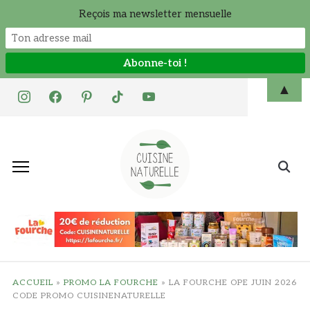
Reçois ma newsletter mensuelle
Skip
▲
instagram
facebook
pinterest
tiktok
youtube
to
content
Search
for:
ACCUEIL
»
PROMO LA FOURCHE
»
LA FOURCHE OPE JUIN 2026
CODE PROMO CUISINENATURELLE