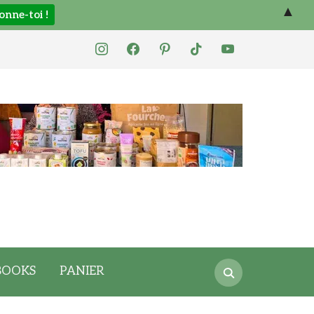
▲
instagram
facebook
pinterest
tiktok
youtube
Search
BOOKS
PANIER
for: