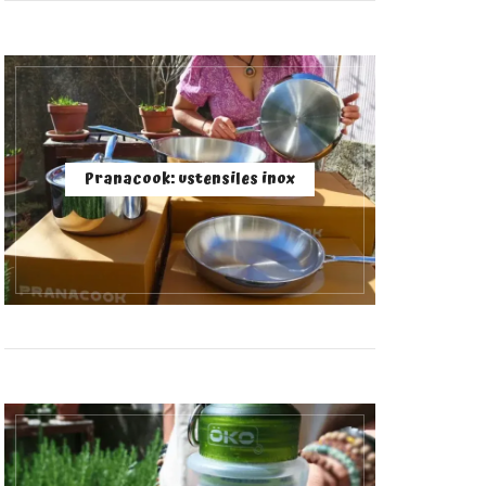
Pranacook: ustensiles inox