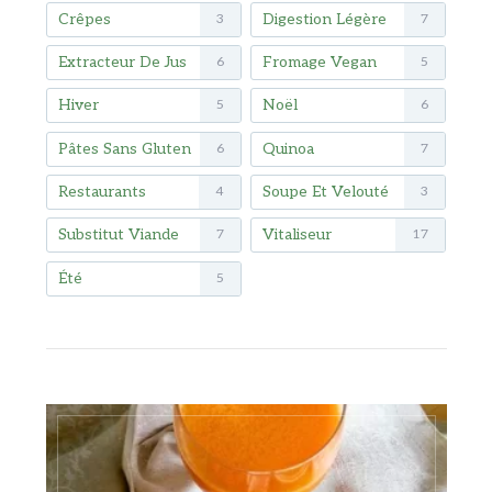
Crêpes
Digestion Légère
3
7
Extracteur De Jus
Fromage Vegan
6
5
Hiver
Noël
5
6
Pâtes Sans Gluten
Quinoa
6
7
Restaurants
Soupe Et Velouté
4
3
Substitut Viande
Vitaliseur
7
17
Été
5