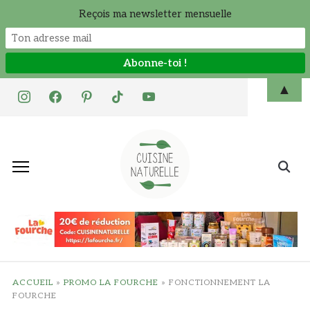
Reçois ma newsletter mensuelle
Skip
▲
instagram
facebook
pinterest
tiktok
youtube
to
content
Search
for:
ACCUEIL
»
PROMO LA FOURCHE
»
FONCTIONNEMENT LA
FOURCHE