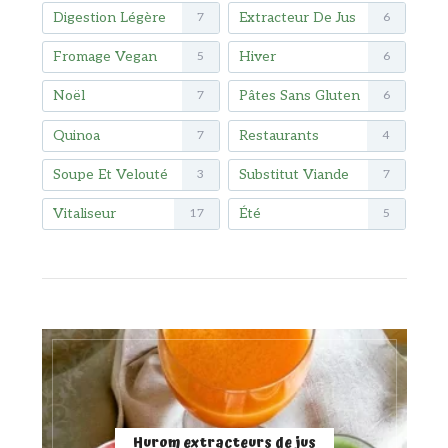
Digestion Légère
Extracteur De Jus
7
6
Fromage Vegan
Hiver
5
6
Noël
Pâtes Sans Gluten
7
6
Quinoa
Restaurants
7
4
Soupe Et Velouté
Substitut Viande
3
7
Vitaliseur
Été
17
5
Hurom extracteurs de jus