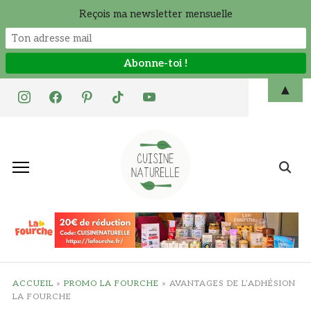
Reçois ma newsletter mensuelle
Skip
▲
instagram
facebook
pinterest
tiktok
youtube
to
content
Search
for:
ACCUEIL
»
PROMO LA FOURCHE
»
AVANTAGES DE L’ADHÉSION
LA FOURCHE